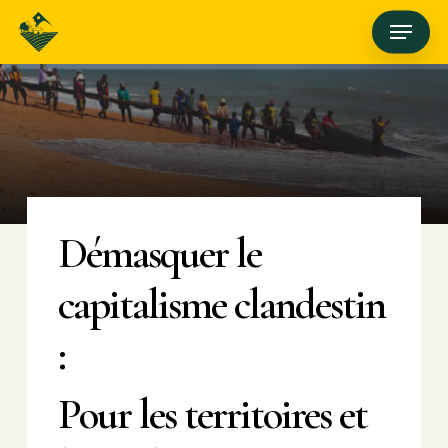
Skip
Menu
to
main
content
Démasquer le
capitalisme clandestin
:
Pour les territoires et