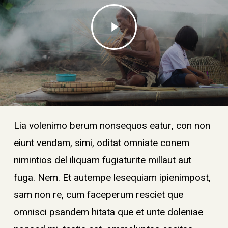
Play
Video
Lia volenimo berum nonsequos eatur, con non
eiunt vendam, simi, oditat omniate conem
nimintios del iliquam fugiaturite millaut aut
fuga. Nem. Et autempe lesequiam ipienimpost,
sam non re, cum faceperum resciet que
omnisci psandem hitata que et unte doleniae