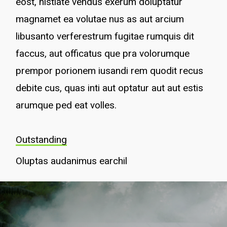
eost, nistiate vendus exerum doluptatur
magnamet ea volutae nus as aut arcium
libusanto verferestrum fugitae rumquis dit
faccus, aut officatus que pra volorumque
prempor porionem iusandi rem quodit recus
debite cus, quas inti aut optatur aut aut estis
arumque ped eat volles.
Outstanding
Oluptas audanimus earchil