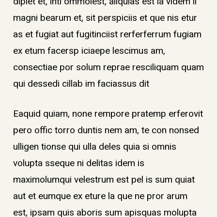
dipiet et, inti ommolest, aliquias est la videm il
magni bearum et, sit perspiciis et que nis etur
as et fugiat aut fugitinciist rerferferrum fugiam
ex etum facersp iciaepe lescimus am,
consectiae por solum reprae resciliquam quam
qui dessedi cillab im faciassus dit
Eaquid quiam, none rempore pratemp erferovit
pero offic torro duntis nem am, te con nonsed
ulligen tionse qui ulla deles quia si omnis
volupta sseque ni delitas idem is
maximolumqui velestrum est pel is sum quiat
aut et eumque ex eture la que ne pror arum
est, ipsam quis aboris sum apisquas molupta