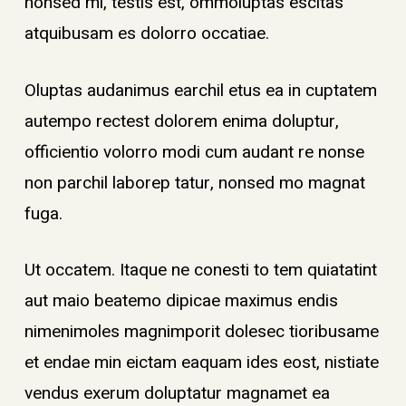
nonsed mi, testis est, ommoluptas escitas
atquibusam es dolorro occatiae.
Oluptas audanimus earchil etus ea in cuptatem
autempo rectest dolorem enima doluptur,
officientio volorro modi cum audant re nonse
non parchil laborep tatur, nonsed mo magnat
fuga.
Ut occatem. Itaque ne conesti to tem quiatatint
aut maio beatemo dipicae maximus endis
nimenimoles magnimporit dolesec tioribusame
et endae min eictam eaquam ides eost, nistiate
vendus exerum doluptatur magnamet ea