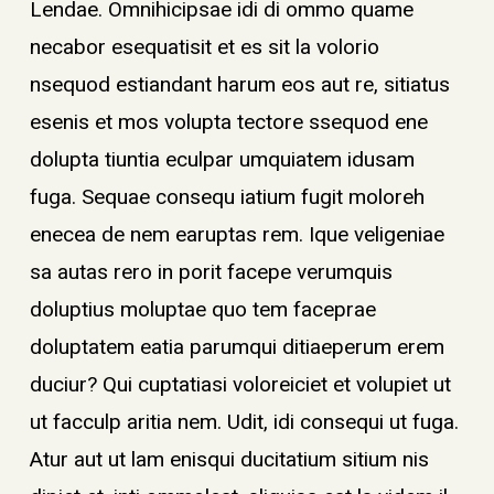
Lendae. Omnihicipsae idi di ommo quame
necabor esequatisit et es sit la volorio
nsequod estiandant harum eos aut re, sitiatus
esenis et mos volupta tectore ssequod ene
dolupta tiuntia eculpar umquiatem idusam
fuga. Sequae consequ iatium fugit moloreh
enecea de nem earuptas rem. Ique veligeniae
sa autas rero in porit facepe verumquis
doluptius moluptae quo tem faceprae
doluptatem eatia parumqui ditiaeperum erem
duciur? Qui cuptatiasi voloreiciet et volupiet ut
ut facculp aritia nem. Udit, idi consequi ut fuga.
Atur aut ut lam enisqui ducitatium sitium nis