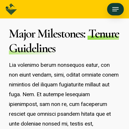
Skip
Menu
to
main
Major Milestones:
Tenure
content
Guidelines
Lia volenimo berum nonsequos eatur, con
non eiunt vendam, simi, oditat omniate conem
nimintios del iliquam fugiaturite millaut aut
fuga. Nem. Et autempe lesequiam
ipienimpost, sam non re, cum faceperum
resciet que omnisci psandem hitata que et
unte doleniae nonsed mi, testis est,