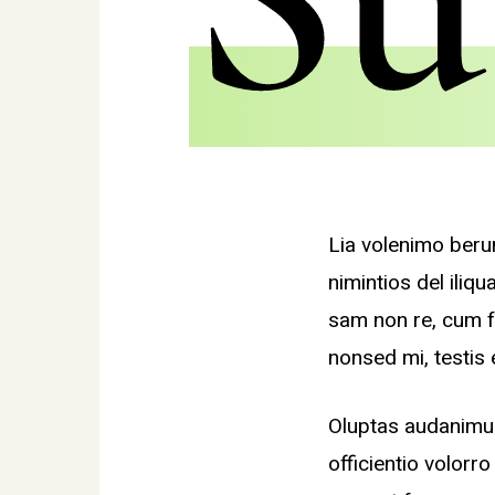
Lia volenimo beru
nimintios del iliq
sam non re, cum f
nonsed mi, testis
Oluptas audanimus
officientio volor