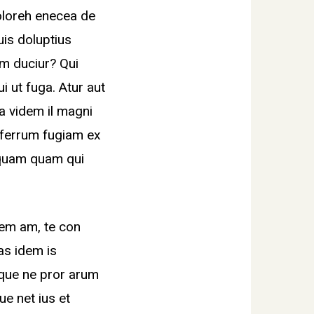
oloreh enecea de
uis doluptius
m duciur? Qui
ui ut fuga. Atur aut
la videm il magni
ferferrum fugiam ex
iquam quam qui
nem am, te con
tas idem is
 que ne pror arum
ue net ius et