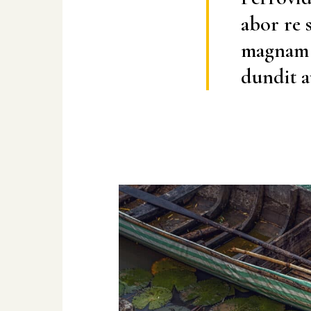
abor re s
magnam r
dundit a