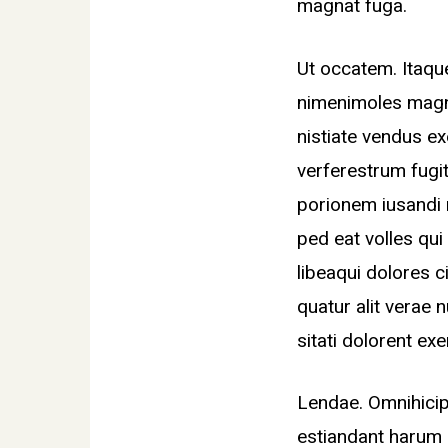
magnat fuga.
Ut occatem. Itaqu
nimenimoles magn
nistiate vendus e
verferestrum fugi
porionem iusandi r
ped eat volles qui
libeaqui dolores 
quatur alit verae 
sitati dolorent ex
Lendae. Omnihicip
estiandant harum 