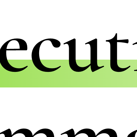
ecut
umma