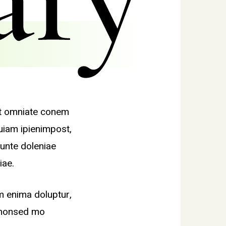
at omniate conem
quiam ipienimpost,
unte doleniae
iae.
m enima doluptur,
, nonsed mo