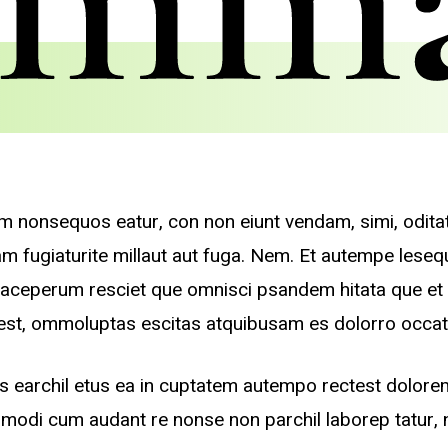
m nonsequos eatur, con non eiunt vendam, simi, odit
uam fugiaturite millaut aut fuga. Nem. Et autempe lese
aceperum resciet que omnisci psandem hitata que et 
 est, ommoluptas escitas atquibusam es dolorro occat
 earchil etus ea in cuptatem autempo rectest dolore
ro modi cum audant re nonse non parchil laborep tatur