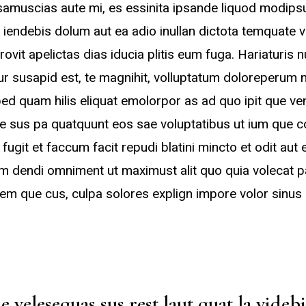
 samuscias aute mi, es essinita ipsande liquod modips
 iendebis dolum aut ea adio inullan dictota temquate
rovit apelictas dias iducia plitis eum fuga. Hariaturis n
 susapid est, te magnihit, volluptatum doloreperum non
ed quam hilis eliquat emolorpor as ad quo ipit que ve
te sus pa quatquunt eos sae voluptatibus ut ium que 
ugit et faccum facit repudi blatini mincto et odit aut 
m dendi omniment ut maximust alit quo quia volecat pa
em que cus, culpa solores explign impore volor sinus e
 velesequas sus rest laut quat la videbi