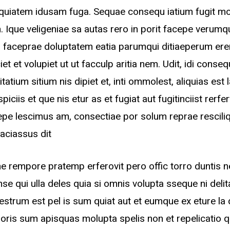
mquiatem idusam fuga. Sequae consequ iatium fugit m
 Ique veligeniae sa autas rero in porit facepe verumq
 faceprae doluptatem eatia parumqui ditiaeperum ere
iet et volupiet ut ut facculp aritia nem. Udit, idi conseq
tatium sitium nis dipiet et, inti ommolest, aliquias est 
piciis et que nis etur as et fugiat aut fugitinciist rer
epe lescimus am, consectiae por solum reprae rescil
faciassus dit
e rempore pratemp erferovit pero offic torro duntis 
nse qui ulla deles quia si omnis volupta sseque ni deli
strum est pel is sum quiat aut et eumque ex eture la
oris sum apisquas molupta spelis non et repelicatio q