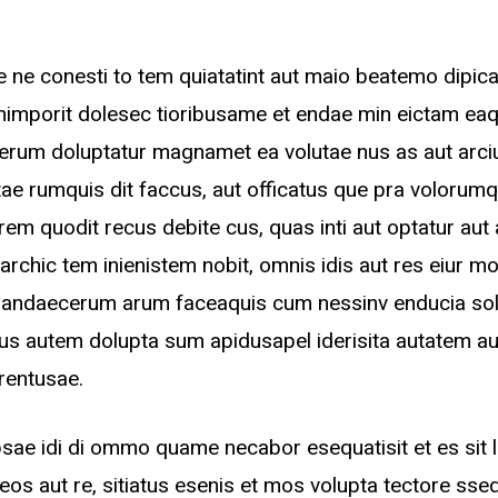
e ne conesti to tem quiatatint aut maio beatemo dipi
imporit dolesec tioribusame et endae min eictam eaq
xerum doluptatur magnamet ea volutae nus as aut arci
tae rumquis dit faccus, aut officatus que pra voloru
em quodit recus debite cus, quas inti aut optatur aut
 archic tem inienistem nobit, omnis idis aut res eiur mo
ciandaecerum arum faceaquis cum nessinv enducia sol
nus autem dolupta sum apidusapel iderisita autatem aut
erentusae.
sae idi di ommo quame necabor esequatisit et es sit 
eos aut re, sitiatus esenis et mos volupta tectore ss