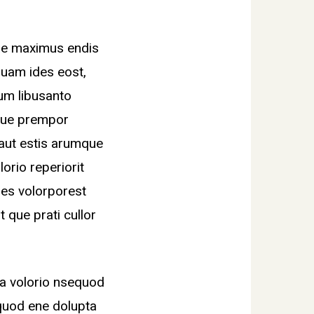
cae maximus endis
uam ides eost,
um libusanto
mque prempor
 aut estis arumque
lorio reperiorit
es volorporest
 que prati cullor
la volorio nsequod
equod ene dolupta