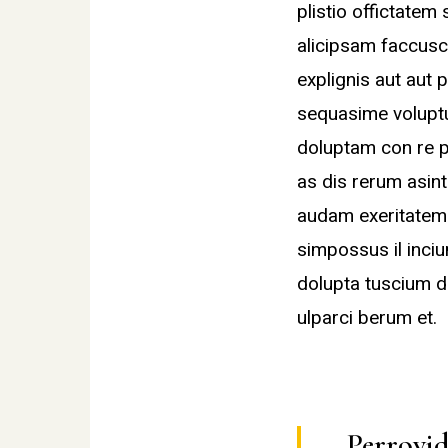
plistio offictatem
alicipsam faccusc
explignis aut aut p
sequasime voluptur
doluptam con re p
as dis rerum asin
audam exeritatem f
simpossus il inciu
dolupta tuscium d
ulparci berum et.
Perrovide