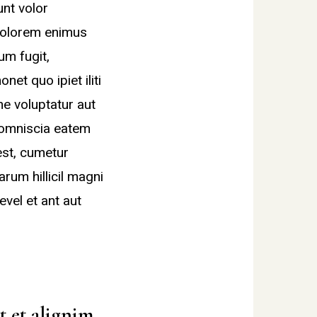
unt volor
 volorem enimus
um fugit,
et quo ipiet iliti
ne voluptatur aut
comniscia eatem
est, cumetur
rum hillicil magni
vel et ant aut
t et alignim