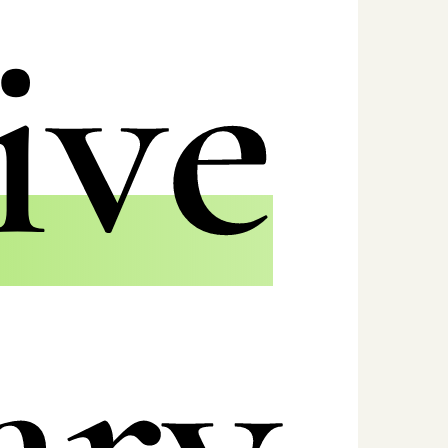
ive
ry