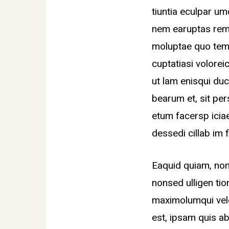
tiuntia eculpar u
nem earuptas rem.
moluptae quo tem
cuptatiasi voloreic
ut lam enisqui duci
bearum et, sit pers
etum facersp icia
dessedi cillab im 
Eaquid quiam, non
nonsed ulligen tio
maximolumqui vele
est, ipsam quis ab