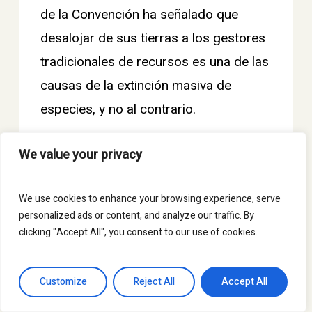
de la Convención ha señalado que
desalojar de sus tierras a los gestores
tradicionales de recursos es una de las
causas de la extinción masiva de
especies, y no al contrario.
En lugar de desplazar, criminalizar y
We value your privacy
acosar al pueblo Masái, se debería
respetar y proteger sus derechos.
We use cookies to enhance your browsing experience, serve
personalized ads or content, and analyze our traffic. By
Respetar sus territorios y salvaguardar
clicking "Accept All", you consent to our use of cookies.
su derecho a la tierra es fundamental
para garantizar sus modos de vida y su
Customize
Reject All
Accept All
bienestar, así como la protección de