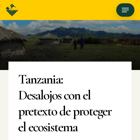
Skip
Menu
to
main
content
Tanzania:
Desalojos con el
pretexto de proteger
el ecosistema