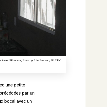
n de Santa Filomena, Piauí. © Edu Ponces / RUIDO
ec une petite
nt précédées par un
ux bocal avec un