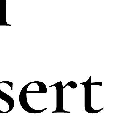
n
sert