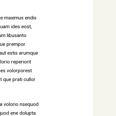
cae maximus endis
uam ides eost,
um libusanto
mque prempor
 aut estis arumque
lorio reperiorit
es volorporest
 que prati cullor
la volorio nsequod
equod ene dolupta