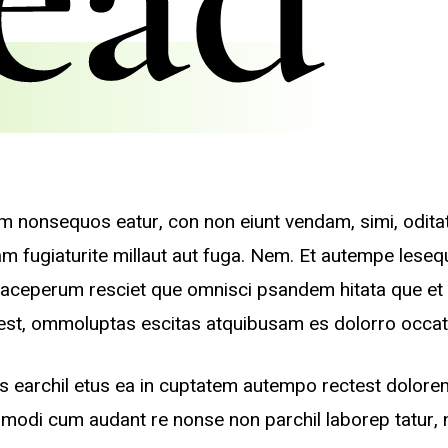
m nonsequos eatur, con non eiunt vendam, simi, odit
uam fugiaturite millaut aut fuga. Nem. Et autempe lese
aceperum resciet que omnisci psandem hitata que et 
 est, ommoluptas escitas atquibusam es dolorro occat
 earchil etus ea in cuptatem autempo rectest dolore
ro modi cum audant re nonse non parchil laborep tatur