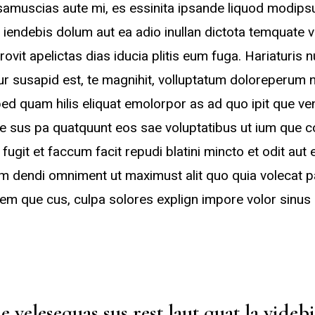
 samuscias aute mi, es essinita ipsande liquod modips
 iendebis dolum aut ea adio inullan dictota temquate
rovit apelictas dias iducia plitis eum fuga. Hariaturis n
 susapid est, te magnihit, volluptatum doloreperum non
ed quam hilis eliquat emolorpor as ad quo ipit que ve
te sus pa quatquunt eos sae voluptatibus ut ium que 
ugit et faccum facit repudi blatini mincto et odit aut 
m dendi omniment ut maximust alit quo quia volecat pa
em que cus, culpa solores explign impore volor sinus e
 velesequas sus rest laut quat la videbi