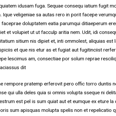
mquiatem idusam fuga. Sequae consequ iatium fugit m
 Ique veligeniae sa autas rero in porit facepe verumq
 faceprae doluptatem eatia parumqui ditiaeperum ere
iet et volupiet ut ut facculp aritia nem. Udit, idi conseq
tatium sitium nis dipiet et, inti ommolest, aliquias est 
piciis et que nis etur as et fugiat aut fugitinciist rer
epe lescimus am, consectiae por solum reprae rescil
faciassus dit
e rempore pratemp erferovit pero offic torro duntis 
nse qui ulla deles quia si omnis volupta sseque ni deli
strum est pel is sum quiat aut et eumque ex eture la
oris sum apisquas molupta spelis non et repelicatio q