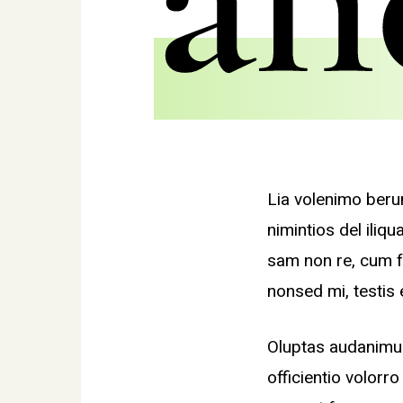
Lia volenimo beru
nimintios del iliq
sam non re, cum f
nonsed mi, testis
Oluptas audanimus
officientio volor