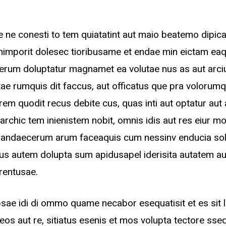
e ne conesti to tem quiatatint aut maio beatemo dipi
imporit dolesec tioribusame et endae min eictam eaq
xerum doluptatur magnamet ea volutae nus as aut arci
tae rumquis dit faccus, aut officatus que pra voloru
em quodit recus debite cus, quas inti aut optatur aut
 archic tem inienistem nobit, omnis idis aut res eiur mo
ciandaecerum arum faceaquis cum nessinv enducia sol
nus autem dolupta sum apidusapel iderisita autatem aut
erentusae.
sae idi di ommo quame necabor esequatisit et es sit 
eos aut re, sitiatus esenis et mos volupta tectore ss