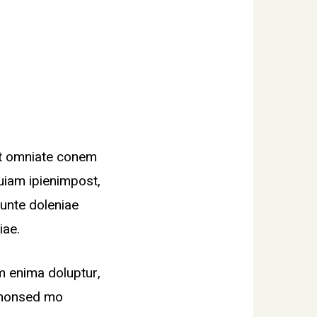
at omniate conem
quiam ipienimpost,
unte doleniae
iae.
m enima doluptur,
, nonsed mo