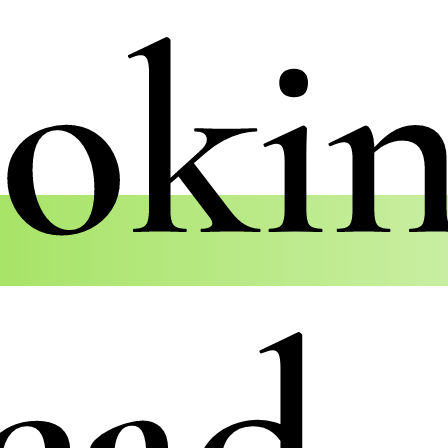
oki
ead