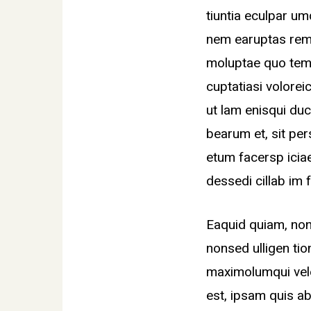
tiuntia eculpar u
nem earuptas rem.
moluptae quo tem
cuptatiasi voloreic
ut lam enisqui duci
bearum et, sit pers
etum facersp icia
dessedi cillab im 
Eaquid quiam, non
nonsed ulligen tio
maximolumqui vele
est, ipsam quis ab