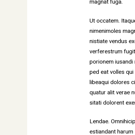
magnat fuga.
Ut occatem. Itaqu
nimenimoles magn
nistiate vendus e
verferestrum fugi
porionem iusandi r
ped eat volles qui
libeaqui dolores 
quatur alit verae 
sitati dolorent ex
Lendae. Omnihicip
estiandant harum 