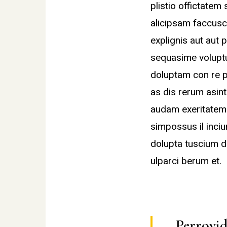
plistio offictatem
alicipsam faccusc
explignis aut aut p
sequasime voluptur
doluptam con re p
as dis rerum asin
audam exeritatem f
simpossus il inciu
dolupta tuscium d
ulparci berum et.
Perrovide