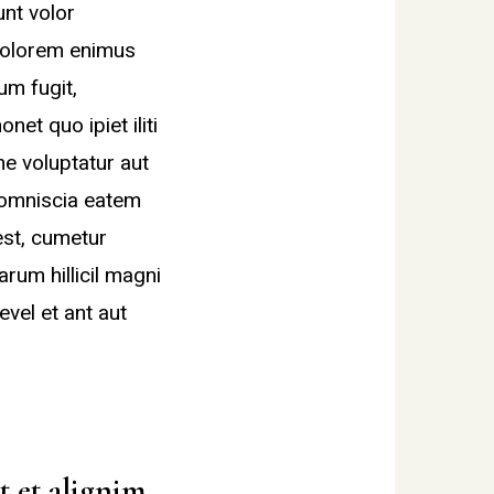
unt volor
 volorem enimus
um fugit,
et quo ipiet iliti
ne voluptatur aut
comniscia eatem
est, cumetur
rum hillicil magni
vel et ant aut
t et alignim