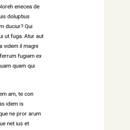
oloreh enecea de
uis doluptius
m duciur? Qui
ui ut fuga. Atur aut
la videm il magni
ferferrum fugiam ex
iquam quam qui
nem am, te con
tas idem is
 que ne pror arum
ue net ius et