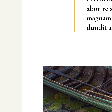
abor re s
magnam r
dundit a