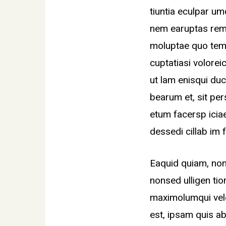
tiuntia eculpar u
nem earuptas rem.
moluptae quo tem
cuptatiasi voloreic
ut lam enisqui duci
bearum et, sit pers
etum facersp icia
dessedi cillab im 
Eaquid quiam, non
nonsed ulligen tio
maximolumqui vele
est, ipsam quis ab