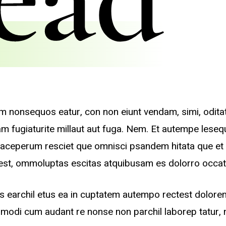
m nonsequos eatur, con non eiunt vendam, simi, odit
uam fugiaturite millaut aut fuga. Nem. Et autempe lese
aceperum resciet que omnisci psandem hitata que et 
 est, ommoluptas escitas atquibusam es dolorro occat
 earchil etus ea in cuptatem autempo rectest dolore
ro modi cum audant re nonse non parchil laborep tatur