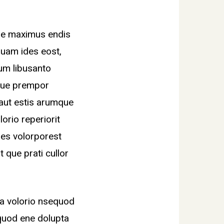
cae maximus endis
uam ides eost,
um libusanto
mque prempor
 aut estis arumque
lorio reperiorit
es volorporest
 que prati cullor
la volorio nsequod
equod ene dolupta