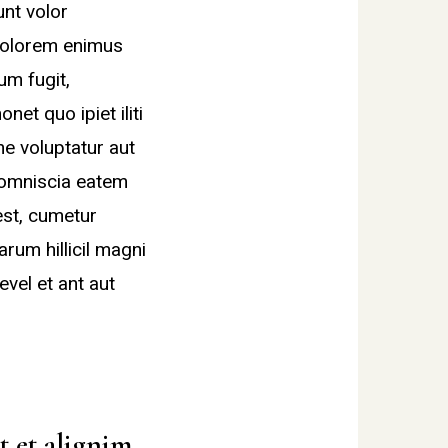
unt volor
 volorem enimus
um fugit,
et quo ipiet iliti
ne voluptatur aut
comniscia eatem
est, cumetur
rum hillicil magni
vel et ant aut
t et alignim