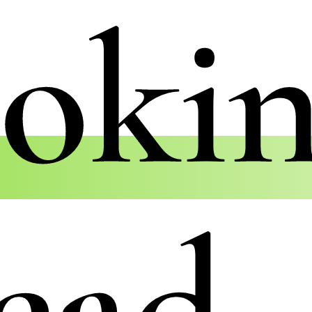
oki
ead