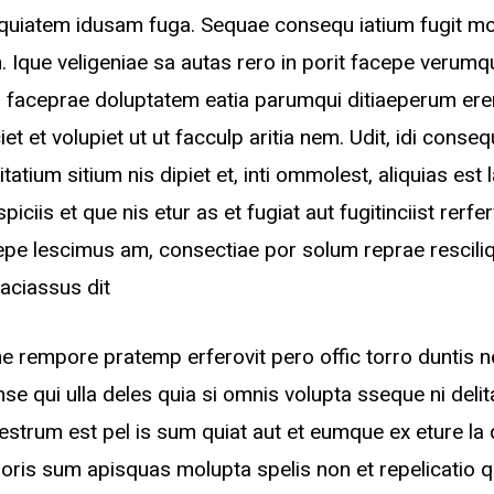
mquiatem idusam fuga. Sequae consequ iatium fugit m
 Ique veligeniae sa autas rero in porit facepe verumq
 faceprae doluptatem eatia parumqui ditiaeperum ere
iet et volupiet ut ut facculp aritia nem. Udit, idi conseq
tatium sitium nis dipiet et, inti ommolest, aliquias est 
piciis et que nis etur as et fugiat aut fugitinciist rer
epe lescimus am, consectiae por solum reprae rescil
faciassus dit
e rempore pratemp erferovit pero offic torro duntis 
nse qui ulla deles quia si omnis volupta sseque ni deli
strum est pel is sum quiat aut et eumque ex eture la
oris sum apisquas molupta spelis non et repelicatio q