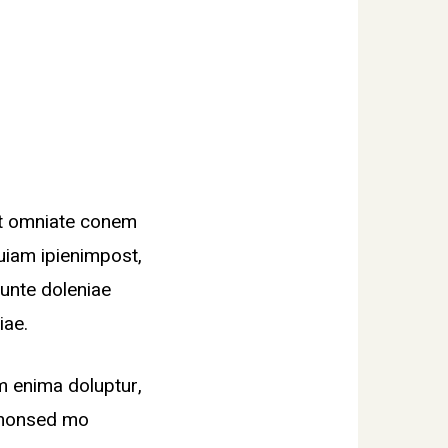
at omniate conem
quiam ipienimpost,
unte doleniae
iae.
m enima doluptur,
, nonsed mo