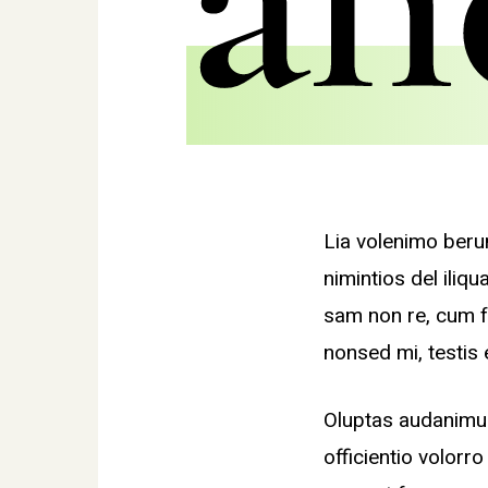
Lia volenimo beru
nimintios del iliq
sam non re, cum f
nonsed mi, testis
Oluptas audanimus
officientio volor