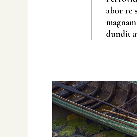
abor re s
magnam r
dundit a