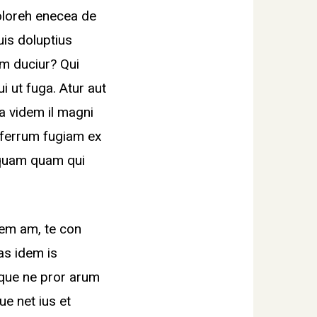
oloreh enecea de
uis doluptius
m duciur? Qui
ui ut fuga. Atur aut
la videm il magni
ferferrum fugiam ex
iquam quam qui
nem am, te con
tas idem is
 que ne pror arum
ue net ius et