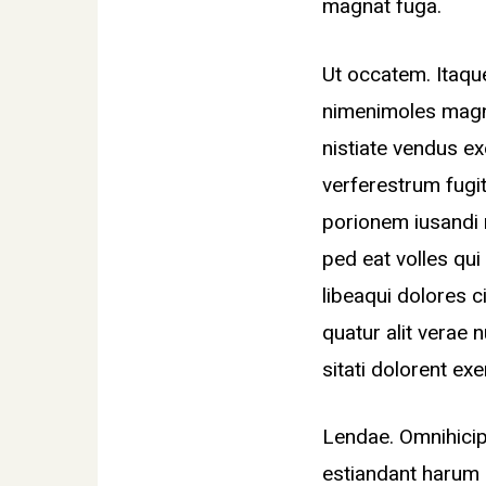
magnat fuga.
Ut occatem. Itaqu
nimenimoles magn
nistiate vendus e
verferestrum fugi
porionem iusandi r
ped eat volles qui
libeaqui dolores 
quatur alit verae 
sitati dolorent ex
Lendae. Omnihicip
estiandant harum 