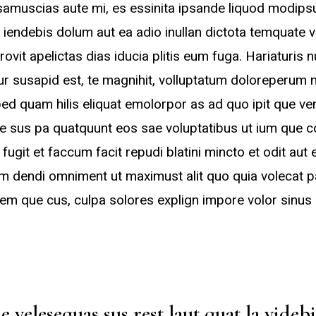
 samuscias aute mi, es essinita ipsande liquod modips
 iendebis dolum aut ea adio inullan dictota temquate
rovit apelictas dias iducia plitis eum fuga. Hariaturis n
 susapid est, te magnihit, volluptatum doloreperum non
ed quam hilis eliquat emolorpor as ad quo ipit que ve
te sus pa quatquunt eos sae voluptatibus ut ium que 
ugit et faccum facit repudi blatini mincto et odit aut 
m dendi omniment ut maximust alit quo quia volecat pa
em que cus, culpa solores explign impore volor sinus e
 velesequas sus rest laut quat la videbi