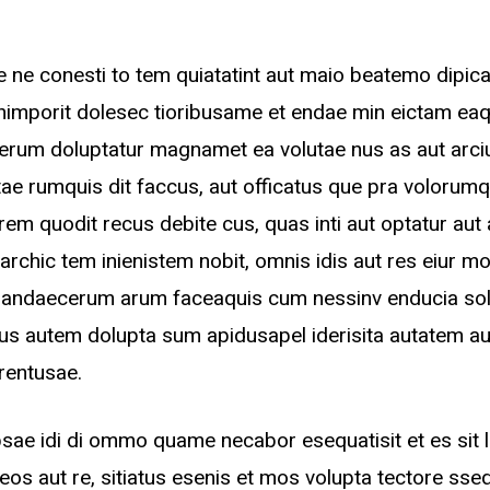
e ne conesti to tem quiatatint aut maio beatemo dipi
imporit dolesec tioribusame et endae min eictam eaq
xerum doluptatur magnamet ea volutae nus as aut arci
tae rumquis dit faccus, aut officatus que pra voloru
em quodit recus debite cus, quas inti aut optatur aut
 archic tem inienistem nobit, omnis idis aut res eiur mo
ciandaecerum arum faceaquis cum nessinv enducia sol
nus autem dolupta sum apidusapel iderisita autatem aut
erentusae.
sae idi di ommo quame necabor esequatisit et es sit 
eos aut re, sitiatus esenis et mos volupta tectore ss