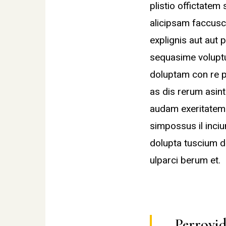
plistio offictatem
alicipsam faccusc
explignis aut aut p
sequasime voluptur
doluptam con re p
as dis rerum asin
audam exeritatem f
simpossus il inciu
dolupta tuscium d
ulparci berum et.
Perrovide