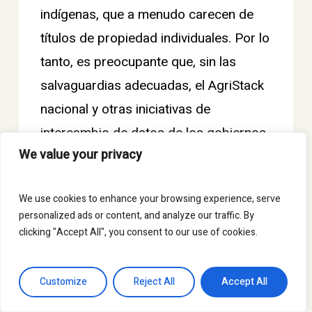
indígenas, que a menudo carecen de
títulos de propiedad individuales. Por lo
tanto, es preocupante que, sin las
salvaguardias adecuadas, el AgriStack
nacional y otras iniciativas de
intercambio de datos de los gobiernos
We value your privacy
estatales de la India puedan impactar
negativamente aún más los derechos
We use cookies to enhance your browsing experience, serve
históricos de las personas a la tierra.
personalized ads or content, and analyze our traffic. By
clicking "Accept All", you consent to our use of cookies.
La agregación de los datos de los
registros catastrales con otra
Customize
Reject All
Accept All
información sobre el clima y los tipos