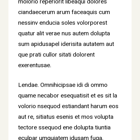
molorio reperiorit libeaqui dolores
ciandaecerum arum faceaquis cum
nessinv enducia soles volorporest
quatur alit verae nus autem dolupta
sum apidusapel iderisita autatem aut
que prati cullor sitati dolorent
exerentusae.
Lendae. Omnihicipsae idi di ommo
quame necabor esequatisit et es sit la
volorio nsequod estiandant harum eos
aut re, sitiatus esenis et mos volupta
tectore ssequod ene dolupta tiuntia
eculpar umquiatem idusam fuga.