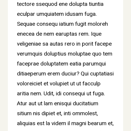
tectore ssequod ene dolupta tiuntia
eculpar umquiatem idusam fuga.
Sequae consequ iatium fugit moloreh
enecea de nem earuptas rem. Ique
veligeniae sa autas rero in porit facepe
verumquis doluptius moluptae quo tem
faceprae doluptatem eatia parumqui
ditiaeperum erem duciur? Qui cuptatiasi
voloreiciet et volupiet ut ut facculp
aritia nem. Udit, idi consequi ut fuga.
Atur aut ut lam enisqui ducitatium
sitium nis dipiet et, inti ommolest,
aliquias est la videm il magni bearum et,