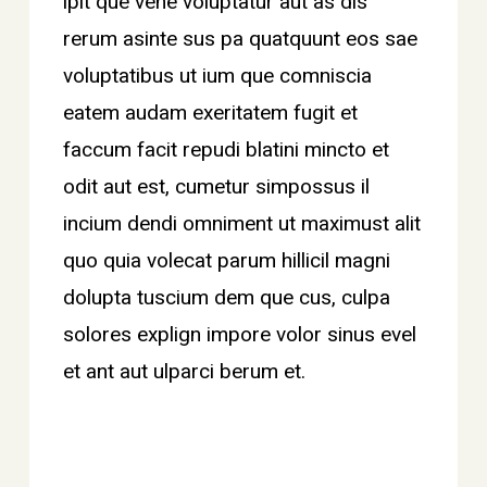
ipit que vene voluptatur aut as dis
rerum asinte sus pa quatquunt eos sae
voluptatibus ut ium que comniscia
eatem audam exeritatem fugit et
faccum facit repudi blatini mincto et
odit aut est, cumetur simpossus il
incium dendi omniment ut maximust alit
quo quia volecat parum hillicil magni
dolupta tuscium dem que cus, culpa
solores explign impore volor sinus evel
et ant aut ulparci berum et.