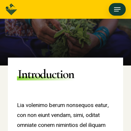
Skip
Menu
to
main
content
Introduction
Lia volenimo berum nonsequos eatur,
con non eiunt vendam, simi, oditat
omniate conem nimintios del iliquam