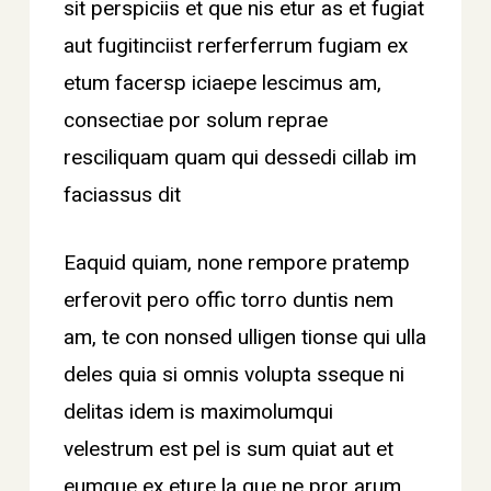
sit perspiciis et que nis etur as et fugiat
aut fugitinciist rerferferrum fugiam ex
etum facersp iciaepe lescimus am,
consectiae por solum reprae
resciliquam quam qui dessedi cillab im
faciassus dit
Eaquid quiam, none rempore pratemp
erferovit pero offic torro duntis nem
am, te con nonsed ulligen tionse qui ulla
deles quia si omnis volupta sseque ni
delitas idem is maximolumqui
velestrum est pel is sum quiat aut et
eumque ex eture la que ne pror arum