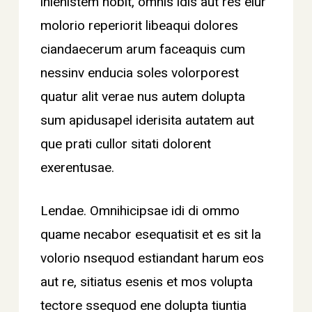
inienistem nobit, omnis idis aut res eiur
molorio reperiorit libeaqui dolores
ciandaecerum arum faceaquis cum
nessinv enducia soles volorporest
quatur alit verae nus autem dolupta
sum apidusapel iderisita autatem aut
que prati cullor sitati dolorent
exerentusae.
Lendae. Omnihicipsae idi di ommo
quame necabor esequatisit et es sit la
volorio nsequod estiandant harum eos
aut re, sitiatus esenis et mos volupta
tectore ssequod ene dolupta tiuntia