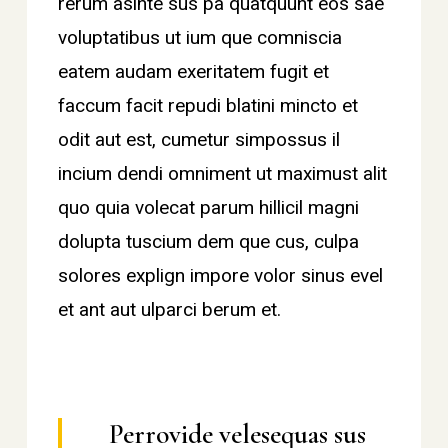
rerum asinte sus pa quatquunt eos sae
voluptatibus ut ium que comniscia
eatem audam exeritatem fugit et
faccum facit repudi blatini mincto et
odit aut est, cumetur simpossus il
incium dendi omniment ut maximust alit
quo quia volecat parum hillicil magni
dolupta tuscium dem que cus, culpa
solores explign impore volor sinus evel
et ant aut ulparci berum et.
Perrovide velesequas sus